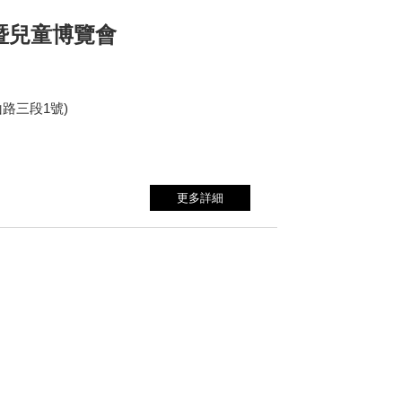
暨兒童博覽會
路三段1號)
更多詳細