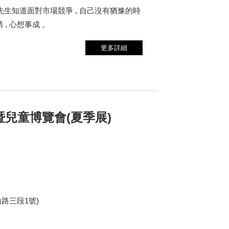
劉丞洹先生知道面對市場競爭 , 自己沒有猶豫的時
 , 心想事成 。
更多詳細
暨兒童博覽會(夏季展)
路三段1號)