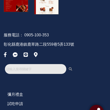
服務電話：
0905-100-353
彰化縣鹿港鎮鹿草路二段559巷5弄133號
彌月禮盒
試吃申請