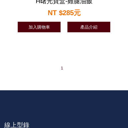
H曙光寶盒-雞腿油飯
NT $285元
加入購物車
產品介紹
1
線上型錄