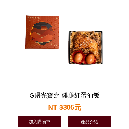
G曙光寶盒-雞腿紅蛋油飯
NT $305元
加入購物車
產品介紹