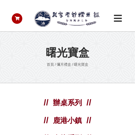
曙光寶盒
首頁
/
彌月禮盒
/
曙光寶盒
辦桌系列
鹿港小鎮